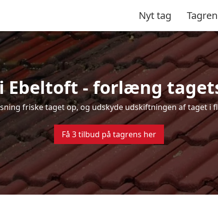
Nyt tag
Tagren
i Ebeltoft - forlæng tagets
nsning friske taget op, og udskyde udskiftningen af taget i f
Få 3 tilbud på tagrens her