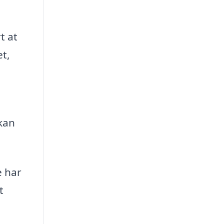
t at
et,
 kan
e har
t