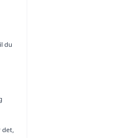
il du
g
 det,