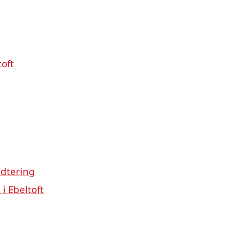
toft
ndtering
i Ebeltoft